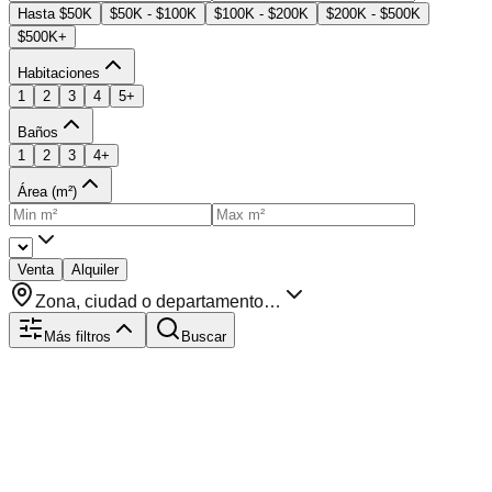
Hasta $50K
$50K - $100K
$100K - $200K
$200K - $500K
$500K+
Habitaciones
1
2
3
4
5+
Baños
1
2
3
4+
Área (m²)
Venta
Alquiler
Zona, ciudad o departamento…
Más filtros
Buscar