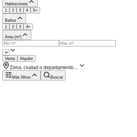
Habitaciones
1
2
3
4
5+
Baños
1
2
3
4+
Área (m²)
Venta
Alquiler
Zona, ciudad o departamento…
Más filtros
Buscar