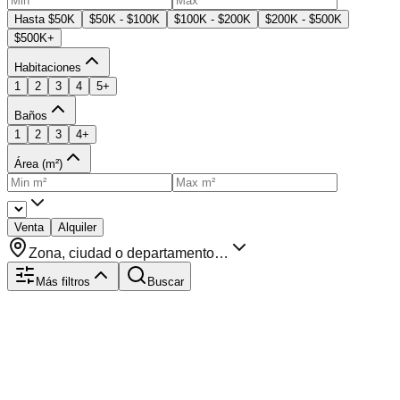
Hasta $50K
$50K - $100K
$100K - $200K
$200K - $500K
$500K+
Habitaciones
1
2
3
4
5+
Baños
1
2
3
4+
Área (m²)
Venta
Alquiler
Zona, ciudad o departamento…
Más filtros
Buscar