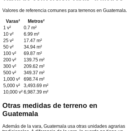
Valores de referencia comunes para terrenos en Guatemala.
Varas²
Metros²
1
v²
0.7
m²
10
v²
6.99
m²
25
v²
17.47
m²
50
v²
34.94
m²
100
v²
69.87
m²
200
v²
139.75
m²
300
v²
209.62
m²
500
v²
349.37
m²
1,000
v²
698.74
m²
5,000
v²
3,493.69
m²
10,000
v²
6,987.39
m²
Otras medidas de terreno en
Guatemala
Además de la vara, Guatemala usa otras unidades agrarias