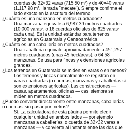
cuerdas de 32×32 varas (715.50 m²) y de 40×40 varas
(1,117.98 m², llamada "mecate"). Siempre confirma el
lado exacto en la escritura del terreno.
¿Cuánto es una manzana en metros cuadrados?
Una manzana equivale a 6,987.39 metros cuadrados
(10,000 varas², o 16 cuerdas oficiales de 625 varas²
cada una). Es la unidad estándar para terrenos
agrícolas en Guatemala y Centroamérica.
¿Cuánto es una caballería en metros cuadrados?
Una caballería equivale aproximadamente a 451,257
metros cuadrados (unas 45 hectáreas), o 64.58
manzanas. Se usa para fincas y extensiones agrícolas
grandes.
¿Los terrenos en Guatemala se miden en varas o en metros?
Los terrenos y fincas normalmente se registran en
varas cuadradas (o cuerdas, manzanas y caballerías si
son extensiones agrícolas). Las construcciones —
casas, apartamentos, oficinas — casi siempre se
miden en metros cuadrados.
¿Puedo convertir directamente entre manzanas, caballerías
o cuerdas, sin pasar por metros?
Sí. La calculadora de esta página permite elegir
cualquier unidad en ambos lados — por ejemplo
manzanas a caballerías, o cuerda de 32×32 varas a
manzanas — y convierte al instante entre las dos que