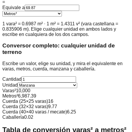
=
Equivale a
1 vara² =
0.6987
m² · 1 m² =
1.4311
v² (vara castellana =
0.835906
m). Elige cualquier unidad en ambos lados y
escribe en cualquiera de los dos campos.
Conversor completo: cualquier unidad de
terreno
Escribe un valor, elige su unidad, y mira el equivalente en
varas, metros, cuerda, manzana y caballería.
Cantidad
Unidad
Varas²
10,000
Metros²
6,987.39
Cuerda (25×25 varas)
16
Cuerda (32×32 varas)
9.77
Cuerda (40×40 varas / mecate)
6.25
Caballería
0.02
Tabla de conversión varas² a metros²