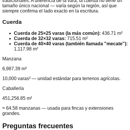
tradicionales. A diferencia de la vara, la cuerda no tiene un
tamaño único nacional — varía según la región, así que
siempre confirma el lado exacto en la escritura.
Cuerda
Cuerda de 25×25 varas (la más común)
:
436.71
m²
Cuerda de 32×32 varas
:
715.51
m²
Cuerda de 40×40 varas (también llamada "mecate")
:
1,117.98
m²
Manzana
6,987.39
m²
10,000 varas² — unidad estándar para terrenos agrícolas.
Caballería
451,256.85
m²
≈ 64.58 manzanas — usada para fincas y extensiones
grandes.
Preguntas frecuentes