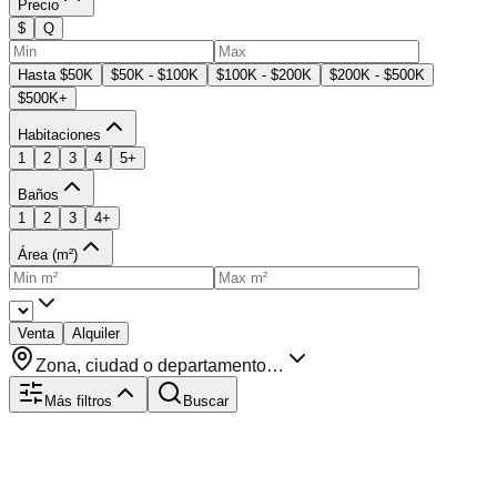
Precio
$
Q
Hasta $50K
$50K - $100K
$100K - $200K
$200K - $500K
$500K+
Habitaciones
1
2
3
4
5+
Baños
1
2
3
4+
Área (m²)
Venta
Alquiler
Zona, ciudad o departamento…
Más filtros
Buscar