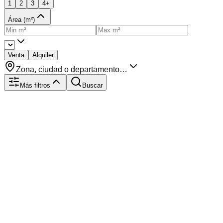
1
2
3
4+
Área (m²)
Venta
Alquiler
Zona, ciudad o departamento…
Más filtros
Buscar