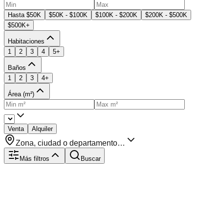
Hasta $50K
$50K - $100K
$100K - $200K
$200K - $500K
$500K+
Habitaciones
1
2
3
4
5+
Baños
1
2
3
4+
Área (m²)
Venta
Alquiler
Zona, ciudad o departamento…
Más filtros
Buscar