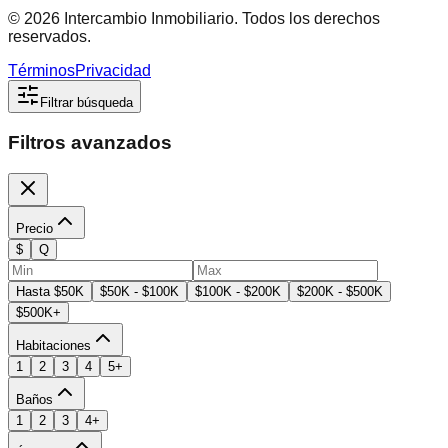
©
2026
Intercambio Inmobiliario. Todos los derechos
reservados.
Términos
Privacidad
Filtrar búsqueda
Filtros avanzados
Precio
$
Q
Hasta $50K
$50K - $100K
$100K - $200K
$200K - $500K
$500K+
Habitaciones
1
2
3
4
5+
Baños
1
2
3
4+