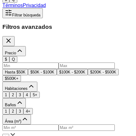
Términos
Privacidad
Filtrar búsqueda
Filtros avanzados
Precio
$
Q
Hasta $50K
$50K - $100K
$100K - $200K
$200K - $500K
$500K+
Habitaciones
1
2
3
4
5+
Baños
1
2
3
4+
Área (m²)