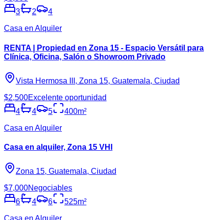
3
2
4
Casa en Alquiler
RENTA | Propiedad en Zona 15 - Espacio Versátil para
Clínica, Oficina, Salón o Showroom Privado
Vista Hermosa III, Zona 15, Guatemala, Ciudad
$2,500
Excelente oportunidad
4
4
5
400
m²
Casa en Alquiler
Casa en alquiler, Zona 15 VHI
Zona 15, Guatemala, Ciudad
$7,000
Negociables
6
4
6
525
m²
Casa en Alquiler