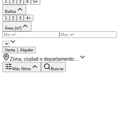
1
2
3
4
5+
Baños
1
2
3
4+
Área (m²)
Venta
Alquiler
Zona, ciudad o departamento…
Más filtros
Buscar