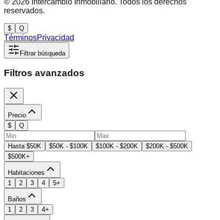
©
2026
Intercambio Inmobiliario. Todos los derechos
reservados.
$
Q
Términos
Privacidad
Filtrar búsqueda
Filtros avanzados
Precio
$
Q
Hasta $50K
$50K - $100K
$100K - $200K
$200K - $500K
$500K+
Habitaciones
1
2
3
4
5+
Baños
1
2
3
4+