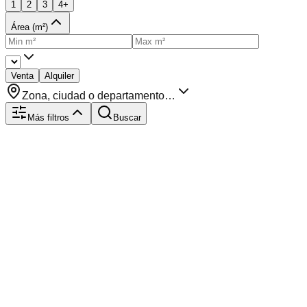
1
2
3
4+
Área (m²)
Venta
Alquiler
Zona, ciudad o departamento…
Más filtros
Buscar