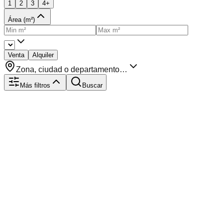
1
2
3
4+
Área (m²)
Venta
Alquiler
Zona, ciudad o departamento…
Más filtros
Buscar