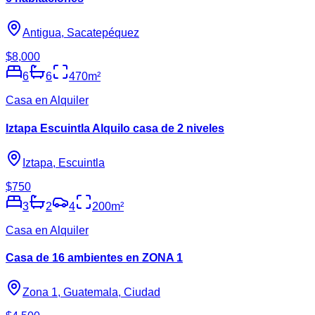
Antigua, Sacatepéquez
$8,000
6
6
470
m²
Casa en Alquiler
Iztapa Escuintla Alquilo casa de 2 niveles
Iztapa, Escuintla
$750
3
2
4
200
m²
Casa en Alquiler
Casa de 16 ambientes en ZONA 1
Zona 1, Guatemala, Ciudad