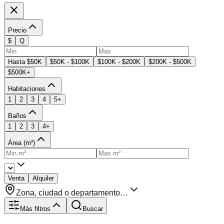
Precio
$
Q
Hasta $50K
$50K - $100K
$100K - $200K
$200K - $500K
$500K+
Habitaciones
1
2
3
4
5+
Baños
1
2
3
4+
Área (m²)
Venta
Alquiler
Zona, ciudad o departamento…
Más filtros
Buscar