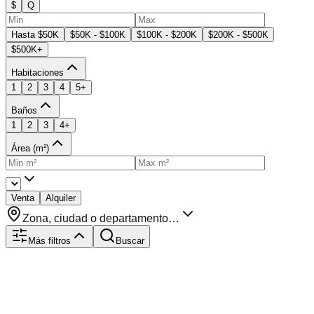
$
Q
Hasta $50K
$50K - $100K
$100K - $200K
$200K - $500K
$500K+
Habitaciones
1
2
3
4
5+
Baños
1
2
3
4+
Área (m²)
Venta
Alquiler
Zona, ciudad o departamento…
Más filtros
Buscar