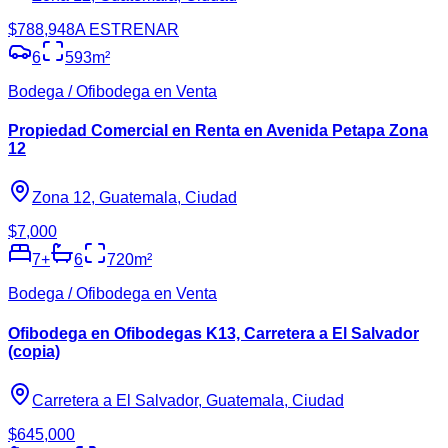
$788,948
A ESTRENAR
6
593
m²
Bodega / Ofibodega en Venta
Propiedad Comercial en Renta en Avenida Petapa Zona
12
Zona 12, Guatemala, Ciudad
$7,000
7
+
6
720
m²
Bodega / Ofibodega en Venta
Ofibodega en Ofibodegas K13, Carretera a El Salvador
(copia)
Carretera a El Salvador, Guatemala, Ciudad
$645,000