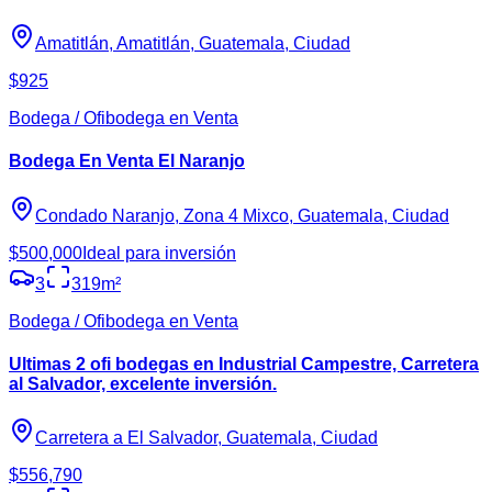
Amatitlán, Amatitlán, Guatemala, Ciudad
$925
Bodega / Ofibodega en Venta
Bodega En Venta El Naranjo
Condado Naranjo, Zona 4 Mixco, Guatemala, Ciudad
$500,000
Ideal para inversión
3
319
m²
Bodega / Ofibodega en Venta
Ultimas 2 ofi bodegas en Industrial Campestre, Carretera
al Salvador, excelente inversión.
Carretera a El Salvador, Guatemala, Ciudad
$556,790