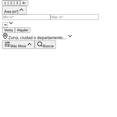
1
2
3
4+
Área (m²)
Venta
Alquiler
Zona, ciudad o departamento…
Más filtros
Buscar