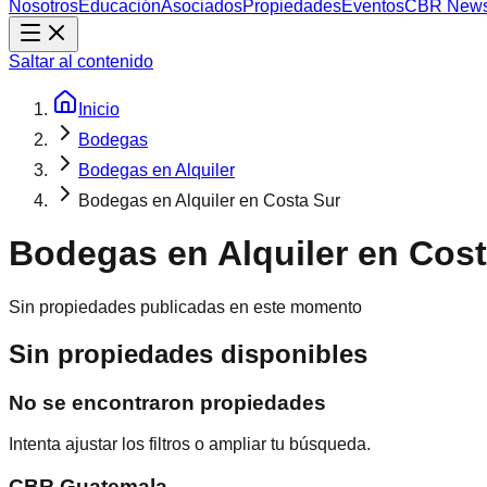
Nosotros
Educación
Asociados
Propiedades
Eventos
CBR New
Saltar al contenido
Inicio
Bodegas
Bodegas en Alquiler
Bodegas en Alquiler en Costa Sur
Bodegas en Alquiler en Cost
Sin propiedades publicadas en este momento
Sin propiedades disponibles
No se encontraron propiedades
Intenta ajustar los filtros o ampliar tu búsqueda.
CBR Guatemala