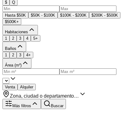
$
Q
Hasta $50K
$50K - $100K
$100K - $200K
$200K - $500K
$500K+
Habitaciones
1
2
3
4
5+
Baños
1
2
3
4+
Área (m²)
Venta
Alquiler
Zona, ciudad o departamento…
Más filtros
Buscar