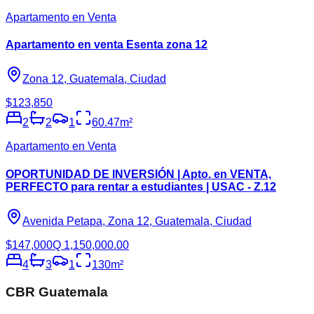
Apartamento en Venta
Apartamento en venta Esenta zona 12
Zona 12, Guatemala, Ciudad
$123,850
2
2
1
60.47
m²
Apartamento en Venta
OPORTUNIDAD DE INVERSIÓN | Apto. en VENTA,
PERFECTO para rentar a estudiantes | USAC - Z.12
Avenida Petapa, Zona 12, Guatemala, Ciudad
$147,000
Q 1,150,000.00
4
3
1
130
m²
CBR Guatemala