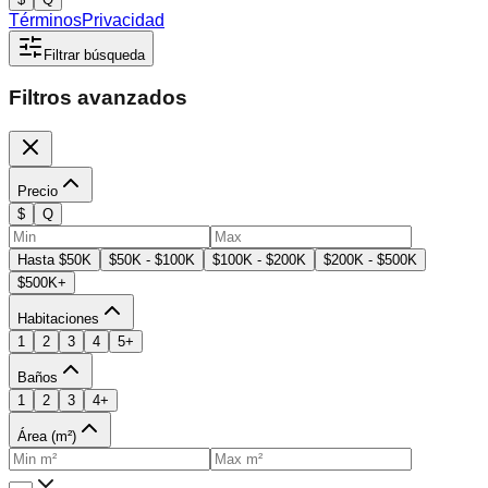
Términos
Privacidad
Filtrar búsqueda
Filtros avanzados
Precio
$
Q
Hasta $50K
$50K - $100K
$100K - $200K
$200K - $500K
$500K+
Habitaciones
1
2
3
4
5+
Baños
1
2
3
4+
Área (m²)