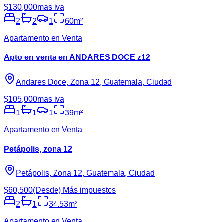
$130,000
mas iva
2
2
1
60
m²
Apartamento en Venta
Apto en venta en ANDARES DOCE z12
Andares Doce, Zona 12, Guatemala, Ciudad
$105,000
mas iva
1
1
1
39
m²
Apartamento en Venta
Petápolis, zona 12
Petápolis, Zona 12, Guatemala, Ciudad
$60,500
(Desde) Más impuestos
2
1
34.53
m²
Apartamento en Venta