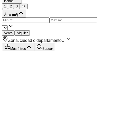
Baños
1
2
3
4+
Área (m²)
Venta
Alquiler
Zona, ciudad o departamento…
Más filtros
Buscar