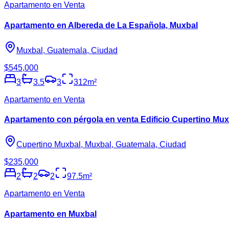
Apartamento en Venta
Apartamento en Albereda de La Española, Muxbal
Muxbal, Guatemala, Ciudad
$545,000
3
3.5
3
312
m²
Apartamento en Venta
Apartamento con pérgola en venta Edificio Cupertino Mux
Cupertino Muxbal, Muxbal, Guatemala, Ciudad
$235,000
2
2
2
97.5
m²
Apartamento en Venta
Apartamento en Muxbal