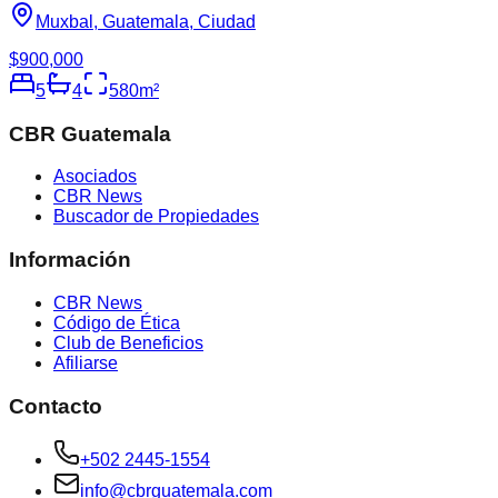
Muxbal, Guatemala, Ciudad
$900,000
5
4
580
m²
CBR Guatemala
Asociados
CBR News
Buscador de Propiedades
Información
CBR News
Código de Ética
Club de Beneficios
Afiliarse
Contacto
+502 2445-1554
info@cbrguatemala.com