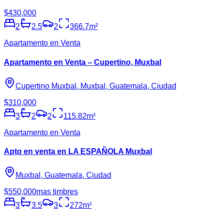
$430,000
2
2.5
2
366.7
m²
Apartamento en Venta
Apartamento en Venta – Cupertino, Muxbal
Cupertino Muxbal, Muxbal, Guatemala, Ciudad
$310,000
3
2
2
115.82
m²
Apartamento en Venta
Apto en venta en LA ESPAÑOLA Muxbal
Muxbal, Guatemala, Ciudad
$550,000
mas timbres
3
3.5
3
272
m²