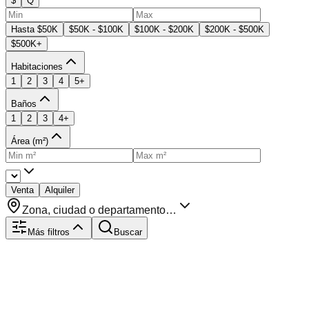
$
Q
Hasta $50K
$50K - $100K
$100K - $200K
$200K - $500K
$500K+
Habitaciones
1
2
3
4
5+
Baños
1
2
3
4+
Área (m²)
Venta
Alquiler
Zona, ciudad o departamento…
Más filtros
Buscar