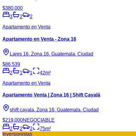
$380,000
3
2
2
Apartamento en Venta
Apartamento en Venta - Zona 16
Lares 16, Zona 16, Guatemala, Ciudad
$86,539
2
1
1
42
m²
Apartamento en Venta
Apartamento Venta | Zona 16 | Shift Cayalá
shift cayala, Zona 16, Guatemala, Ciudad
$219,000
NEGOCIABLE
2
2
2
75
m²
Inversionistas