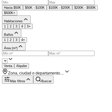
Hasta $50K
$50K - $100K
$100K - $200K
$200K - $500K
$500K+
Habitaciones
1
2
3
4
5+
Baños
1
2
3
4+
Área (m²)
Venta
Alquiler
Zona, ciudad o departamento…
Más filtros
Buscar