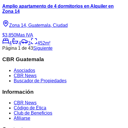
Amplio apartamento de 4 dormitorios en Alquiler en
Zona 14
Zona 14, Guatemala, Ciudad
$3,850
Mas IVA
4
4
3
452
m²
Página
1
de
43
Siguiente
CBR Guatemala
Asociados
CBR News
Buscador de Propiedades
Información
CBR News
Código de Ética
Club de Beneficios
Afiliarse