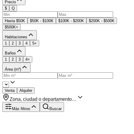
Precio
$
Q
Hasta $50K
$50K - $100K
$100K - $200K
$200K - $500K
$500K+
Habitaciones
1
2
3
4
5+
Baños
1
2
3
4+
Área (m²)
Venta
Alquiler
Zona, ciudad o departamento…
Más filtros
Buscar