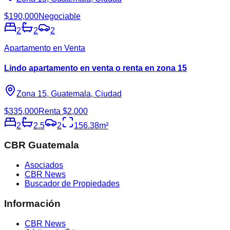
$190,000
Negociable
2
2
2
Apartamento en Venta
Lindo apartamento en venta o renta en zona 15
Zona 15, Guatemala, Ciudad
$335,000
Renta $2,000
2
2.5
2
156.38
m²
CBR Guatemala
Asociados
CBR News
Buscador de Propiedades
Información
CBR News