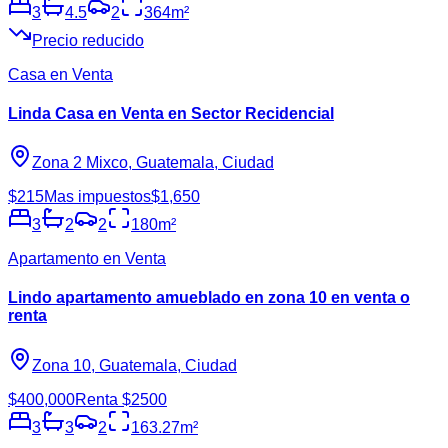
3
4.5
2
364
m²
Precio reducido
Casa en Venta
Linda Casa en Venta en Sector Recidencial
Zona 2 Mixco, Guatemala, Ciudad
$215
Mas impuestos
$1,650
3
2
2
180
m²
Apartamento en Venta
Lindo apartamento amueblado en zona 10 en venta o
renta
Zona 10, Guatemala, Ciudad
$400,000
Renta $2500
3
3
2
163.27
m²