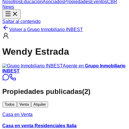
Nosotros
Educación
Asociados
Propiedades
Eventos
CBR
News
Saltar al contenido
Volver a
Grupo Inmobiliario INBEST
Wendy Estrada
Agente en
Grupo Inmobiliario
INBEST
Propiedades publicadas
(
2
)
Todos
Venta
Alquiler
Casa en Venta
Casa en venta Residenciales Italia