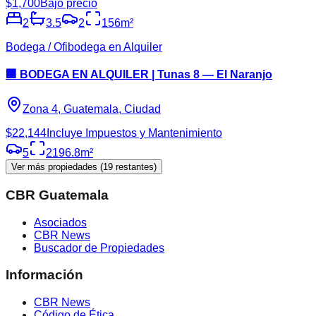
$1,700
Bajo precio
2
3.5
2
156
m²
Bodega / Ofibodega en Alquiler
🏢 BODEGA EN ALQUILER | Tunas 8 — El Naranjo
Zona 4, Guatemala, Ciudad
$22,144
Incluye Impuestos y Mantenimiento
5
2196.8
m²
Ver más propiedades (
19
restantes)
CBR Guatemala
Asociados
CBR News
Buscador de Propiedades
Información
CBR News
Código de Ética