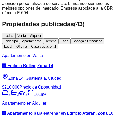
atención personalizada de servicio, brindando siempre las
mejores opciones del mercado. Empresa asociada a la CBR
número E-604
Propiedades publicadas
(
43
)
Todos
Venta
Alquiler
Todo tipo
Apartamento
Terreno
Casa
Bodega / Ofibodega
Local
Oficina
Casa vacacional
Apartamento en Venta
🏢 Edificio Bellini, Zona 14
Zona 14, Guatemala, Ciudad
$210,000
Precio de Oportunidad
2
2
2
101
m²
Apartamento en Alquiler
🏢 Apartamento para estrenar en Edificio Atarah, Zona 10