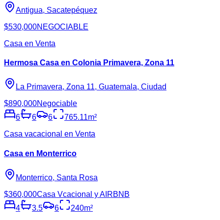
Antigua, Sacatepéquez
$530,000
NEGOCIABLE
Casa en Venta
Hermosa Casa en Colonia Primavera, Zona 11
La Primavera, Zona 11, Guatemala, Ciudad
$890,000
Negociable
6
6
6
765.11
m²
Casa vacacional en Venta
Casa en Monterrico
Monterrico, Santa Rosa
$360,000
Casa Vcacional y AIRBNB
4
3.5
6
240
m²