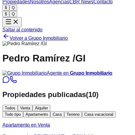
Propiedades
Nosotros
Agencias
CBR News
Contacto
$
Q
$
Q
Saltar al contenido
Volver a
Grupo Inmobiliario
Pedro Ramírez /GI
Agente en
Grupo Inmobiliario
Propiedades publicadas
(
10
)
Todos
Venta
Alquiler
Todo tipo
Apartamento
Casa
Terreno
Casa vacacional
Apartamento en Venta