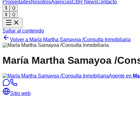
Propiedades
Nosotros
Agencias
CBR News
Contacto
$
Q
$
Q
Saltar al contenido
Volver a
María Martha Samayoa /Consulta Inmobiliaria
María Martha Samayoa /Consu
Agente en
Ma
Sitio web