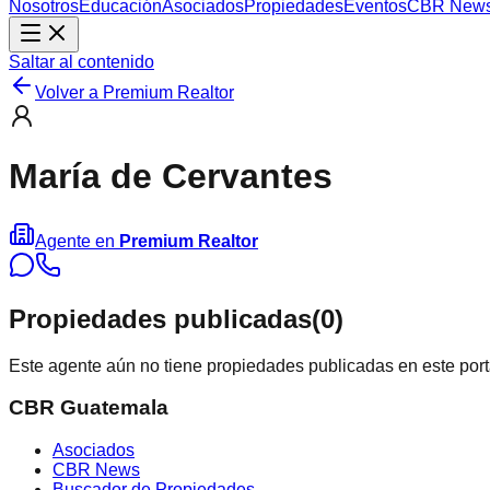
Nosotros
Educación
Asociados
Propiedades
Eventos
CBR New
Saltar al contenido
Volver a
Premium Realtor
María de Cervantes
Agente en
Premium Realtor
Propiedades publicadas
(
0
)
Este agente aún no tiene propiedades publicadas en este port
CBR Guatemala
Asociados
CBR News
Buscador de Propiedades