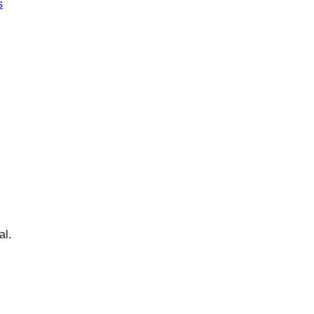
s
al.