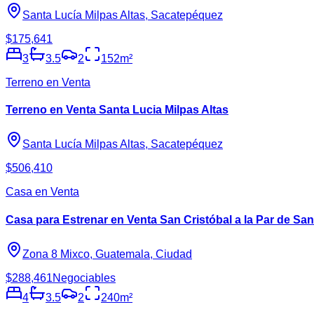
Santa Lucía Milpas Altas, Sacatepéquez
$175,641
3
3.5
2
152
m²
Terreno en Venta
Terreno en Venta Santa Lucia Milpas Altas
Santa Lucía Milpas Altas, Sacatepéquez
$506,410
Casa en Venta
Casa para Estrenar en Venta San Cristóbal a la Par de San
Zona 8 Mixco, Guatemala, Ciudad
$288,461
Negociables
4
3.5
2
240
m²