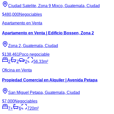
Ciudad Satelite, Zona 9 Mixco, Guatemala, Ciudad
$480,000
Negociables
Apartamento en Venta
Apartamento en Venta | Edificio Bossen, Zona 2
Zona 2, Guatemala, Ciudad
$138,461
Poco negociable
2
2
2
56.33
m²
Oficina en Venta
Propiedad Comercial en Alquiler | Avenida Petapa
San Miguel Petapa, Guatemala, Ciudad
$7,000
Negociables
7
+
6
720
m²