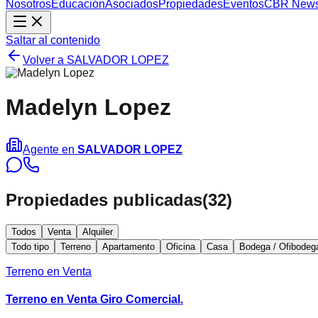
Nosotros
Educación
Asociados
Propiedades
Eventos
CBR New
Saltar al contenido
Volver a
SALVADOR LOPEZ
Madelyn Lopez
Agente en
SALVADOR LOPEZ
Propiedades publicadas
(
32
)
Todos
Venta
Alquiler
Todo tipo
Terreno
Apartamento
Oficina
Casa
Bodega / Ofibodeg
Terreno en Venta
Terreno en Venta Giro Comercial.