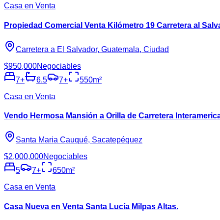
Casa en Venta
Propiedad Comercial Venta Kilómetro 19 Carretera al Salv
Carretera a El Salvador, Guatemala, Ciudad
$950,000
Negociables
7
+
6.5
7
+
550
m²
Casa en Venta
Vendo Hermosa Mansión a Orilla de Carretera Interameric
Santa Maria Cauqué, Sacatepéquez
$2,000,000
Negociables
5
7
+
650
m²
Casa en Venta
Casa Nueva en Venta Santa Lucía Milpas Altas.