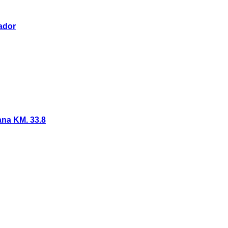
ador
ana KM. 33.8