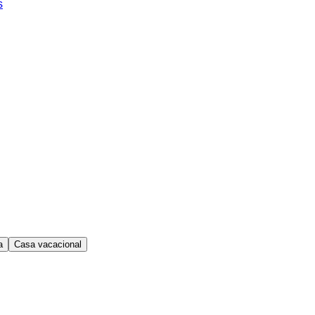
s
a
Casa vacacional