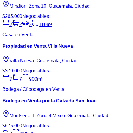
Mirafiori, Zona 10, Guatemala, Ciudad
$265,000
Negociables
2
2
2
110
m²
Casa en Venta
Propiedad en Venta Villa Nueva
Villa Nueva, Guatemala, Ciudad
$379,000
Negociables
7
7
900
m²
Bodega / Ofibodega en Venta
Bodega en Venta por la Calzada San Juan
Montserrat I, Zona 4 Mixco, Guatemala, Ciudad
$675,000
Negociables