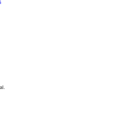
s
al.