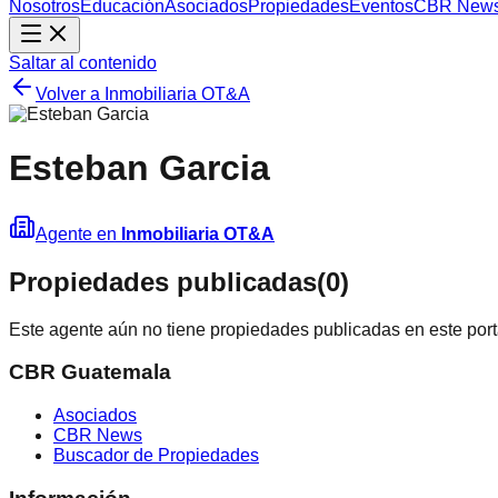
Nosotros
Educación
Asociados
Propiedades
Eventos
CBR New
Saltar al contenido
Volver a
Inmobiliaria OT&A
Esteban Garcia
Agente en
Inmobiliaria OT&A
Propiedades publicadas
(
0
)
Este agente aún no tiene propiedades publicadas en este port
CBR Guatemala
Asociados
CBR News
Buscador de Propiedades