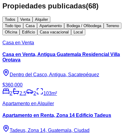
Propiedades publicadas
(
68
)
Todos
Venta
Alquiler
Todo tipo
Casa
Apartamento
Bodega / Ofibodega
Terreno
Oficina
Edificio
Casa vacacional
Local
Casa en Venta
Casa en Venta, Antigua Guatemala Residencial Villa
Orotava
Dentro del Casco, Antigua, Sacatepéquez
$360,000
2
2.5
2
103
m²
Apartamento en Alquiler
Apartamento en Renta, Zona 14 Edificio Tadeus
Tadeus, Zona 14, Guatemala, Ciudad