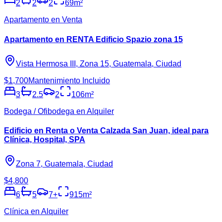
2
2
2
69
m²
Apartamento en Venta
Apartamento en RENTA Edificio Spazio zona 15
Vista Hermosa III, Zona 15, Guatemala, Ciudad
$1,700
Mantenimiento Incluido
3
2.5
2
106
m²
Bodega / Ofibodega en Alquiler
Edificio en Renta o Venta Calzada San Juan, ideal para
Clínica, Hospital, SPA
Zona 7, Guatemala, Ciudad
$4,800
6
5
7
+
915
m²
Clínica en Alquiler