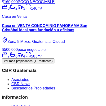
$160,000
POCO NEGOCIABLE
3
2
3
140
m²
Casa en Venta
Casa en VENTA CONDOMINIO PANORAMA San
Cristóbal ideal para fundación u oficinas
Zona 8 Mixco, Guatemala, Ciudad
$500,000
poco negociable
7
6
4
503
m²
Ver más propiedades (
11
restantes)
CBR Guatemala
Asociados
CBR News
Buscador de Propiedades
Información