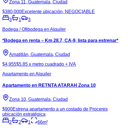
Zona 11, Guatemala, Ciudad
$380,000
Excelente ubicación, NEGOCIABLE
3
1
3
Bodega / Ofibodega en Alquiler
*Bodega en renta – Km 28.7, CA-9, lista para estrenar*
Amatitlán, Guatemala, Ciudad
$4,955
$5.85 x metro cuadrado + IVA
Apartamento en Alquiler
Apartamento en RETNTA ATARAH Zona 10
Zona 10, Guatemala, Ciudad
$900
Estrena apartamento a un costado de Proceres
ubicación estratégica
2
2
1
66
m²