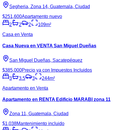
Segheria, Zona 14, Guatemala, Ciudad
$251,600
Apartamento nuevo
2
2
2
109
m²
Casa en Venta
Casa Nueva en VENTA San Miguel Dueñas
San Miguel Dueñas, Sacatepéquez
$385,000
Precio ya con Impuestos Incluidos
3
3.5
3
244
m²
Apartamento en Venta
Apartamento en RENTA Edificio MARABI zona 11
Zona 11, Guatemala, Ciudad
$1,038
Mantenimiento incluido