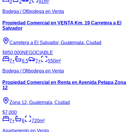
3
2
2
91
m²
Bodega / Ofibodega en Venta
Propiedad Comercial en VENTA Km. 19 Carretera a El
Salvador
Carretera a El Salvador, Guatemala, Ciudad
$950,000
NEGOCIABLE
7
+
6.5
7
+
550
m²
Bodega / Ofibodega en Venta
Propiedad Comercial en Renta en Avenida Petapa Zona
12
Zona 12, Guatemala, Ciudad
$7,000
7
+
6
720
m²
Apartamento en Venta