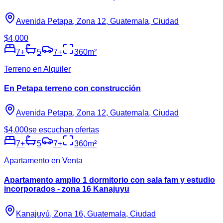
Avenida Petapa, Zona 12, Guatemala, Ciudad
$4,000
7
+
5
7
+
360
m²
Terreno en Alquiler
En Petapa terreno con construcción
Avenida Petapa, Zona 12, Guatemala, Ciudad
$4,000
se escuchan ofertas
7
+
5
7
+
360
m²
Apartamento en Venta
Apartamento amplio 1 dormitorio con sala fam y estudio
incorporados - zona 16 Kanajuyu
Kanajuyú, Zona 16, Guatemala, Ciudad