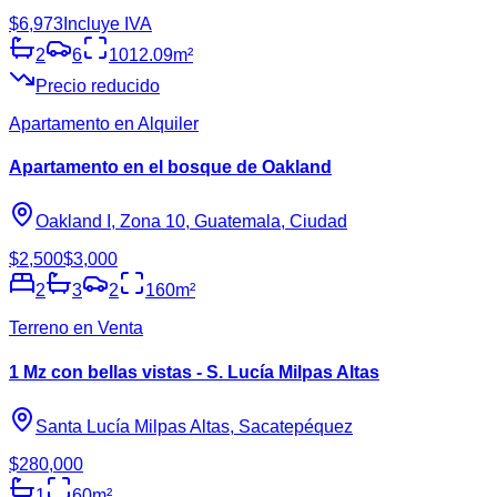
$6,973
Incluye IVA
2
6
1012.09
m²
Precio reducido
Apartamento en Alquiler
Apartamento en el bosque de Oakland
Oakland I, Zona 10, Guatemala, Ciudad
$2,500
$3,000
2
3
2
160
m²
Terreno en Venta
1 Mz con bellas vistas - S. Lucía Milpas Altas
Santa Lucía Milpas Altas, Sacatepéquez
$280,000
1
60
m²