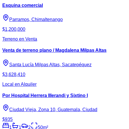
Esquina comercial
Parramos, Chimaltenango
$1,200,000
Terreno en Venta
Venta de terreno plano / Magdalena Milpas Altas
Santa Lucía Milpas Altas, Sacatepéquez
$3,628,410
Local en Alquiler
Por Hospital Herrera Illerandi y Sixtino I
Ciudad Vieja, Zona 10, Guatemala, Ciudad
$935
1
1
2
50
m²