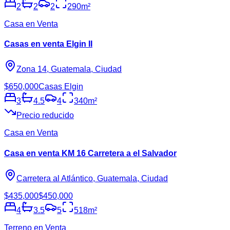
2
2
2
290
m²
Casa en Venta
Casas en venta Elgin II
Zona 14, Guatemala, Ciudad
$650,000
Casas Elgin
3
4.5
4
340
m²
Precio reducido
Casa en Venta
Casa en venta KM 16 Carretera a el Salvador
Carretera al Atlántico, Guatemala, Ciudad
$435,000
$450,000
4
3.5
5
518
m²
Terreno en Venta